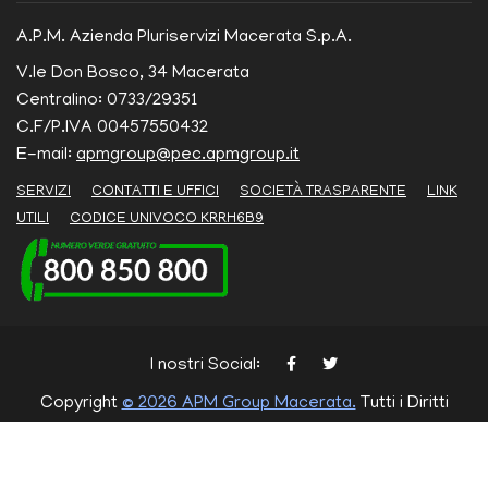
A.P.M. Azienda Pluriservizi Macerata S.p.A.
V.le Don Bosco, 34 Macerata
Centralino: 0733/29351
C.F/P.IVA 00457550432
E-mail:
apmgroup@pec.apmgroup.it
SERVIZI
CONTATTI E UFFICI
SOCIETÀ TRASPARENTE
LINK
UTILI
CODICE UNIVOCO KRRH6B9
I nostri Social:
Copyright
© 2026 APM Group Macerata.
Tutti i Diritti
Riservati.
Cookie Policy
Privacy Policy
Termini di Utilizzo