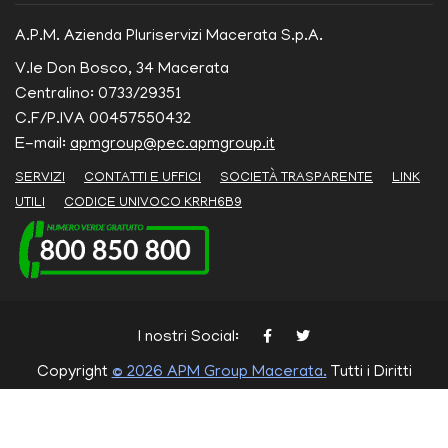
A.P.M. Azienda Pluriservizi Macerata S.p.A.
V.le Don Bosco, 34 Macerata
Centralino: 0733/29351
C.F/P.IVA 00457550432
E-mail:
apmgroup@pec.apmgroup.it
SERVIZI
CONTATTI E UFFICI
SOCIETÀ TRASPARENTE
LINK
UTILI
CODICE UNIVOCO KRRH6B9
I nostri Social:
Copyright
© 2026 APM Group Macerata.
Tutti i Diritti
Riservati.
Cookie Policy
Privacy Policy
Termini di Utilizzo