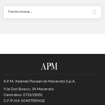
A.P.M. Azienda Pluriservizi Macerata S.p.A.
V.le Don Bosco, 34 Macerata
Centralino: 0733/29351
C.F/P.IVA 00457550432