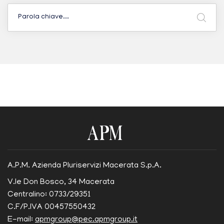
A.P.M. Azienda Pluriservizi Macerata S.p.A.
V.le Don Bosco, 34 Macerata
Centralino: 0733/29351
C.F/P.IVA 00457550432
E-mail:
apmgroup@pec.apmgroup.it