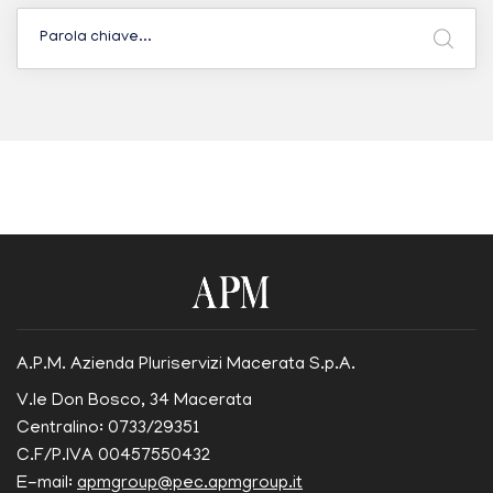
A.P.M. Azienda Pluriservizi Macerata S.p.A.
V.le Don Bosco, 34 Macerata
Centralino: 0733/29351
C.F/P.IVA 00457550432
E-mail:
apmgroup@pec.apmgroup.it