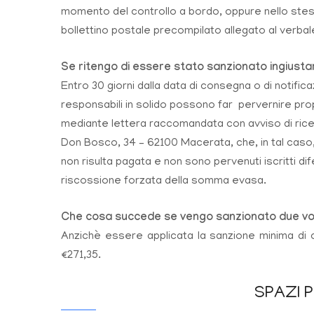
momento del controllo a bordo, oppure nello stesso 
bollettino postale precompilato allegato al verbal
S
e ritengo di essere stato sanzionato ingius
Entro 30 giorni dalla data di consegna o di notifica
responsabili in solido possono far pervernire propr
mediante lettera raccomandata con avviso di ric
Don Bosco, 34 – 62100 Macerata, che, in tal caso, n
non risulta pagata e non sono pervenuti iscritti dif
riscossione forzata della somma evasa.
C
he cosa succede se vengo sanzionato due vol
Anzichè essere applicata la sanzione minima di 
€271,35.
SPAZI P