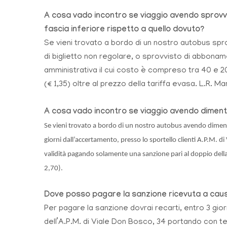
A
cosa vado incontro se viaggio avendo sprovvisto 
fascia inferiore rispetto a quello dovuto?
Se vieni trovato a bordo di un nostro autobus sprov
di biglietto non regolare, o sprovvisto di abboname
amministrativa il cui costo è compreso tra 40 e 200
(€ 1,35) oltre al prezzo della tariffa evasa. L.R. M
A
cosa vado incontro se viaggio avendo diment
Se vieni trovato a bordo di un nostro autobus avendo dimenti
giorni dall’accertamento, presso lo sportello clienti A.P.M.
validità pagando solamente una sanzione pari al doppio della ta
2,70).
D
ove posso pagare la sanzione ricevuta a causa
Per pagare la sanzione dovrai recarti, entro 3 gio
dell’A.P.M. di Viale Don Bosco, 34 portando con t