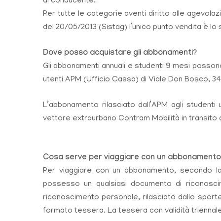
al conducente.
Per tutte le categorie aventi diritto alle agevola
del 20/05/2013 (Sistag) l’unico punto vendita è lo
D
ove posso acquistare gli abbonamenti?
Gli abbonamenti annuali e studenti 9 mesi posson
utenti APM (Ufficio Cassa) di Viale Don Bosco, 34 
L’abbonamento rilasciato dall’APM agli studenti 
vettore extraurbano Contram Mobilità in transito d
C
osa serve per viaggiare con un abbonamento
Per viaggiare con un abbonamento, secondo la
possesso un qualsiasi documento di riconoscim
riconoscimento personale, rilasciato dallo sport
formato tessera. La tessera con validità triennale 